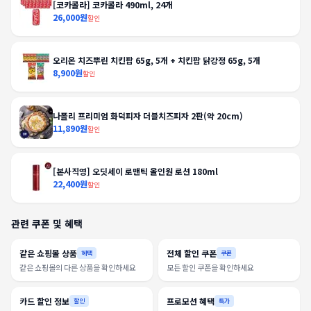
[코카콜라] 코카콜라 490ml, 24개
26,000원
할인
오리온 치즈뿌린 치킨팝 65g, 5개 + 치킨팝 닭강정 65g, 5개
8,900원
할인
나폴리 프리미엄 화덕피자 더블치즈피자 2판(약 20cm)
11,890원
할인
[본사직영] 오딧세이 로맨틱 올인원 로션 180ml
22,400원
할인
관련 쿠폰 및 혜택
같은 쇼핑몰 상품
전체 할인 쿠폰
혜택
쿠폰
같은 쇼핑몰의 다른 상품을 확인하세요
모든 할인 쿠폰을 확인하세요
카드 할인 정보
프로모션 혜택
할인
특가