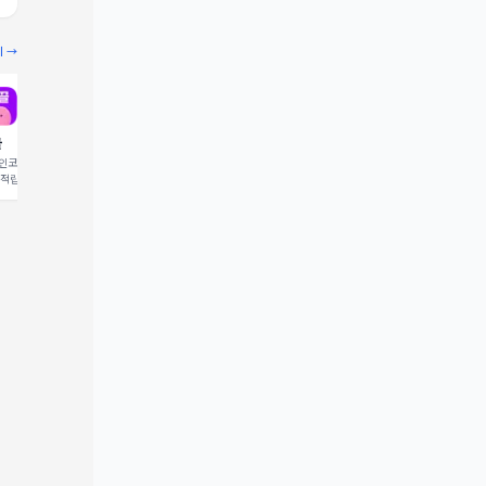
기 →
끌
빔
코드 입력 시 1,000 포
추천인코드 입력 시 2,000 크
 적립
레딧 적립