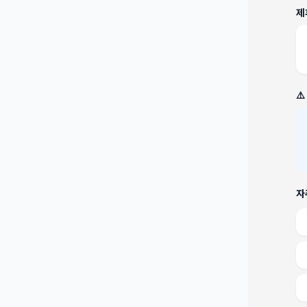
제
⚠
자