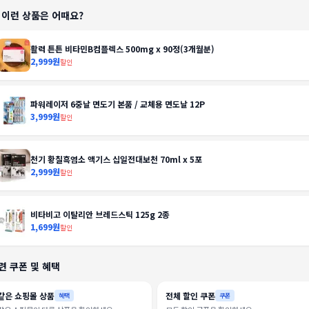
️ 이런 상품은 어때요?
활력 튼튼 비타민B컴플렉스 500mg x 90정(3개월분)
2,999원
할인
파워레이저 6중날 면도기 본품 / 교체용 면도날 12P
3,999원
할인
천기 황칠흑염소 액기스 십일전대보천 70ml x 5포
2,999원
할인
비타비고 이탈리안 브레드스틱 125g 2종
1,699원
할인
련 쿠폰 및 혜택
같은 쇼핑몰 상품
전체 할인 쿠폰
혜택
쿠폰