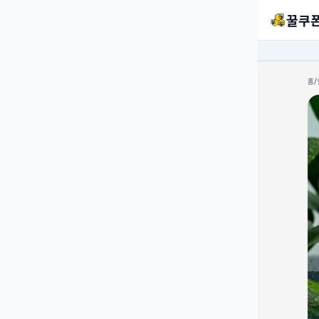
꿀쿠
홈
/