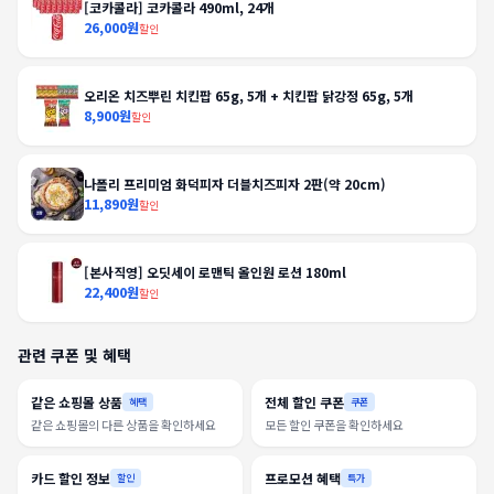
[코카콜라] 코카콜라 490ml, 24개
26,000원
할인
오리온 치즈뿌린 치킨팝 65g, 5개 + 치킨팝 닭강정 65g, 5개
8,900원
할인
나폴리 프리미엄 화덕피자 더블치즈피자 2판(약 20cm)
11,890원
할인
[본사직영] 오딧세이 로맨틱 올인원 로션 180ml
22,400원
할인
관련 쿠폰 및 혜택
같은 쇼핑몰 상품
전체 할인 쿠폰
혜택
쿠폰
같은 쇼핑몰의 다른 상품을 확인하세요
모든 할인 쿠폰을 확인하세요
카드 할인 정보
프로모션 혜택
할인
특가