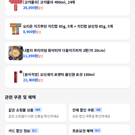
[코카콜라] 코카콜라 490ml, 24개
26,000원
할인
오리온 치즈뿌린 치킨팝 65g, 5개 + 치킨팝 닭강정 65g, 5개
8,900원
할인
나폴리 프리미엄 화덕피자 더블치즈피자 2판(약 20cm)
11,890원
할인
[본사직영] 오딧세이 로맨틱 올인원 로션 180ml
22,400원
할인
관련 쿠폰 및 혜택
같은 쇼핑몰 상품
전체 할인 쿠폰
혜택
쿠폰
같은 쇼핑몰의 다른 상품을 확인하세요
모든 할인 쿠폰을 확인하세요
카드 할인 정보
프로모션 혜택
할인
특가