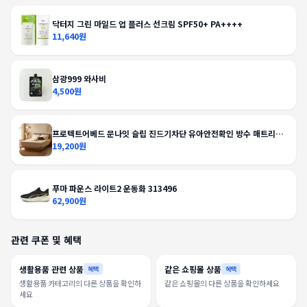
닥터지 그린 마일드 업 플러스 선크림 SPF50+ PA++++
11,640원
삼광999 와사비
4,500원
프로텍트어베드 문나잇 슬립 진드기차단 유아안전확인 방수 매트리스
커버
19,200원
푸마 파운스 라이트2 운동화 313496
62,900원
관련 쿠폰 및 혜택
생활용품 관련 상품
같은 쇼핑몰 상품
혜택
혜택
생활용품 카테고리의 다른 상품을 확인하
같은 쇼핑몰의 다른 상품을 확인하세요
세요