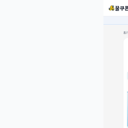
꿀쿠
홈
/