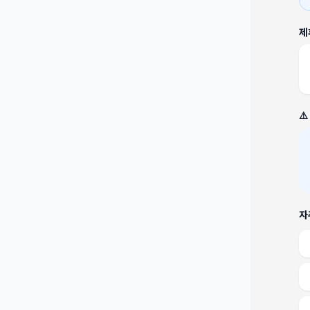
제
⚠
자