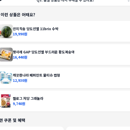
️ 이런 상품은 어때요?
산지직송 당도선별 11brix 수박
19,990원
햇사레 GAP 당도선별 부드러운 황도복숭아
16,440원
깨끗한나라 페퍼민트 물티슈 캡형
12,930원
켈로그 저당 그래놀라
9,740원
련 쿠폰 및 혜택