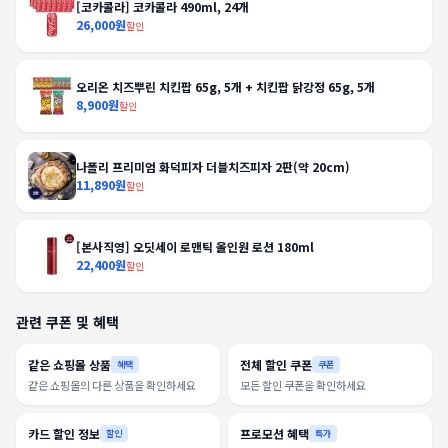
[코카콜라] 코카콜라 490ml, 24개
26,000원
할인
오리온 치즈뿌린 치킨팝 65g, 5개 + 치킨팝 닭강정 65g, 5개
8,900원
할인
나폴리 프리미엄 화덕피자 더블치즈피자 2판(약 20cm)
11,890원
할인
[본사직영] 오딧세이 로맨틱 올인원 로션 180ml
22,400원
할인
관련 쿠폰 및 혜택
같은 쇼핑몰 상품
전체 할인 쿠폰
혜택
쿠폰
같은 쇼핑몰의 다른 상품을 확인하세요
모든 할인 쿠폰을 확인하세요
카드 할인 정보
프로모션 혜택
할인
특가