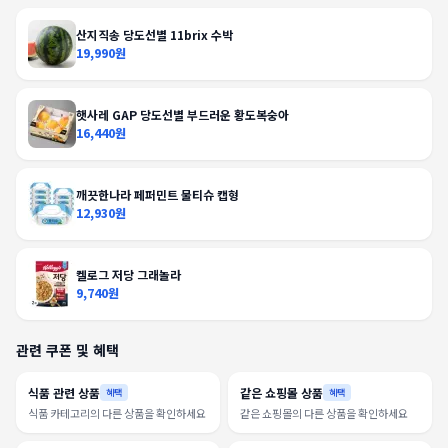
산지직송 당도선별 11brix 수박
19,990원
햇사레 GAP 당도선별 부드러운 황도복숭아
16,440원
깨끗한나라 페퍼민트 물티슈 캡형
12,930원
켈로그 저당 그래놀라
9,740원
관련 쿠폰 및 혜택
식품 관련 상품
같은 쇼핑몰 상품
혜택
혜택
식품 카테고리의 다른 상품을 확인하세요
같은 쇼핑몰의 다른 상품을 확인하세요