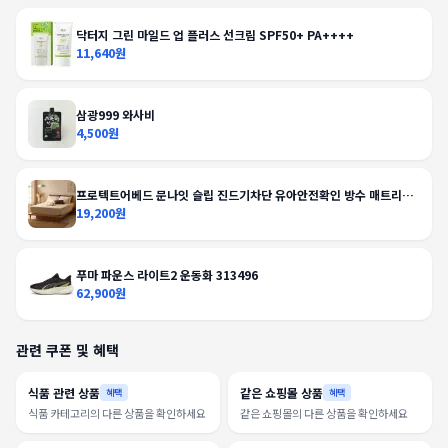
닥터지 그린 마일드 업 플러스 선크림 SPF50+ PA++++
11,640원
삼광999 와사비
4,500원
프로텍트어베드 문나잇 슬립 진드기차단 유아안전확인 방수 매트리스
커버
19,200원
푸마 파운스 라이트2 운동화 313496
62,900원
관련 쿠폰 및 혜택
식품 관련 상품
같은 쇼핑몰 상품
혜택
혜택
식품 카테고리의 다른 상품을 확인하세요
같은 쇼핑몰의 다른 상품을 확인하세요