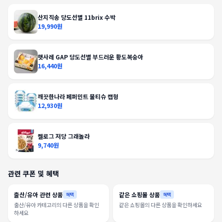
산지직송 당도선별 11brix 수박
19,990원
햇사레 GAP 당도선별 부드러운 황도복숭아
16,440원
깨끗한나라 페퍼민트 물티슈 캡형
12,930원
켈로그 저당 그래놀라
9,740원
관련 쿠폰 및 혜택
출산/유아 관련 상품
같은 쇼핑몰 상품
혜택
혜택
출산/유아 카테고리의 다른 상품을 확인
같은 쇼핑몰의 다른 상품을 확인하세요
하세요