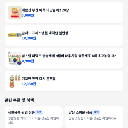
대림선 부산 어묵 마당놀이2 20장
5,000원
글래드 프레스앤씰 매직랩 일반형
18,200원
맘스럽 퍼팩트 캡슐세제 4챔버 파우치형 국산제조 8배 초고농축 4in1
대용량 실내건조
8,980원
기꼬만 진한 다시 혼쯔유
12,330원
관련 쿠폰 및 혜택
생활용품 관련 상품
같은 쇼핑몰 상품
혜택
혜택
생활용품 카테고리의 다른 상품을 확인하
같은 쇼핑몰의 다른 상품을 확인하세요
세요