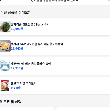
️ 이런 상품은 어때요?
산지직송 당도선별 11brix 수박
19,990원
햇사레 GAP 당도선별 부드러운 황도복숭아
16,440원
깨끗한나라 페퍼민트 물티슈 캡형
12,930원
켈로그 저당 그래놀라
9,740원
련 쿠폰 및 혜택