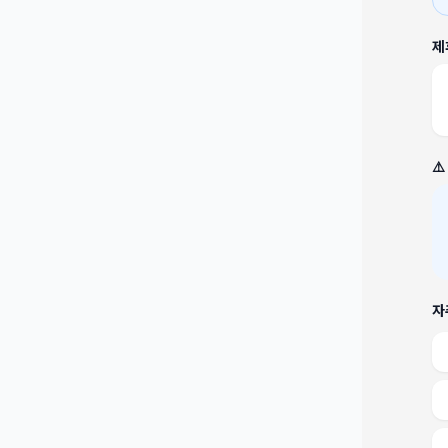
제
⚠
자