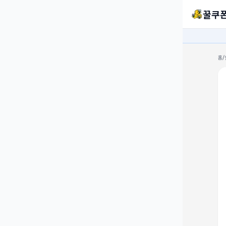
꿀쿠
홈
/