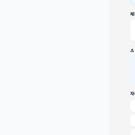
제
⚠
자