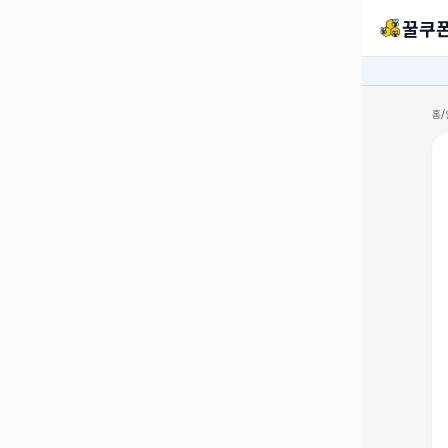
꿀쿠
홈
/