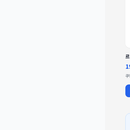
르
1
쿠