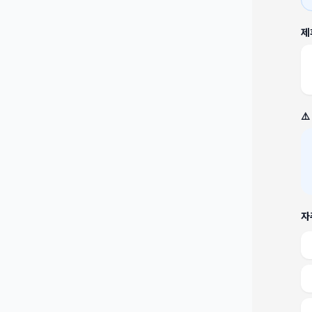
제
⚠
자