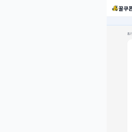
꿀쿠
홈
/