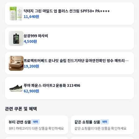
닥터지 그린 마일드 업 플러스 선크림 SPF50+ PA++++
11,640원
삼광999 와사비
4,500원
프로텍트어베드 문나잇 슬립 진드기차단 유아안전확인 방수 매트리스
커버
19,200원
푸마 파운스 라이트2 운동화 313496
62,900원
관련 쿠폰 및 혜택
뷰티 관련 상품
같은 쇼핑몰 상품
혜택
혜택
뷰티 카테고리의 다른 상품을 확인하세요
같은 쇼핑몰의 다른 상품을 확인하세요