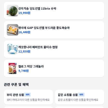
산지직송 당도선별 11brix 수박
19,990원
햇사레 GAP 당도선별 부드러운 황도복숭아
16,440원
깨끗한나라 페퍼민트 물티슈 캡형
12,930원
켈로그 저당 그래놀라
9,740원
관련 쿠폰 및 혜택
뷰티 관련 상품
같은 쇼핑몰 상품
혜택
혜택
뷰티 카테고리의 다른 상품을 확인하세요
같은 쇼핑몰의 다른 상품을 확인하세요