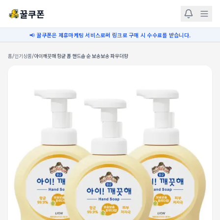
꿀쿠폰
📢 꿀쿠폰은 제휴마케팅 서비스로써 링크로 구매 시 수수료를 받습니다.
홈
/
인기상품
/
아이깨끗해 항균 폼 핸드솝 순 보송보송 파우더향