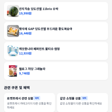
산지직송 당도선별 11brix 수박
19,990원
햇사레 GAP 당도선별 부드러운 황도복숭아
16,440원
깨끗한나라 페퍼민트 물티슈 캡형
12,930원
켈로그 저당 그래놀라
9,740원
관련 쿠폰 및 혜택
로켓프레시 관련 상품
같은 쇼핑몰 상품
혜택
혜택
로켓프레시 카테고리의 다른 상품을 확인
같은 쇼핑몰의 다른 상품을 확인하세요
하세요