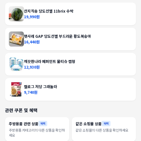
산지직송 당도선별 11brix 수박
19,990원
햇사레 GAP 당도선별 부드러운 황도복숭아
16,440원
깨끗한나라 페퍼민트 물티슈 캡형
12,930원
켈로그 저당 그래놀라
9,740원
관련 쿠폰 및 혜택
주방용품 관련 상품
같은 쇼핑몰 상품
혜택
혜택
주방용품 카테고리의 다른 상품을 확인하
같은 쇼핑몰의 다른 상품을 확인하세요
세요