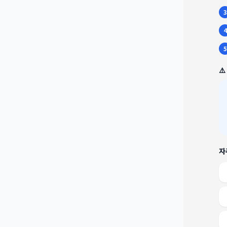
3
4
5
⚠
자