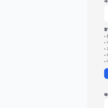
사
할
•
•
•
•
•
제