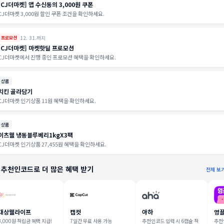
[CJ더마켓] 앱 수신동의 3,000원 쿠폰
CJ더마켓 3,000원 할인 쿠폰 조건을 확인하세요.
12. 31.까지
프로모션
[CJ더마켓] 마켓핫딜 프로모션
CJ더마켓에서 진행 중인 프로모션 혜택을 확인하세요.
상품
치킨 골라담기
CJ더마켓 인기상품 11원 혜택을 확인하세요.
상품
이츠웰 냉동블루베리1kgX3팩
CJ더마켓 인기상품 27,455원 혜택을 확인하세요.
 추천인코드로 더 많은 혜택 받기
전체 보
대상웰라이프
캡컷
아하
영
3,000원 적립금 혜택 지급!
7일간 무료 사용 가능
추천인코드 입력 시 6캡슐 적
추천인