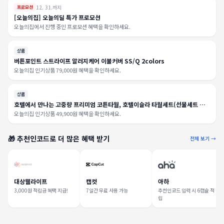
12. 31.까지
프로모션
[오늘의집] 오늘의딜 특가 프로모션
오늘의집에서 진행 중인 프로모션 혜택을 확인하세요.
상품
버튼포인트 스트라이프 알러지케어 이불커버 SS/Q 2colors
오늘의집 인기상품 79,000원 혜택을 확인하세요.
상품
호텔에서 만나는 고중량 프리미엄 코튼타월, 호텔이슬라 타월세트(선물세트 포
함)
오늘의집 인기상품 49,900원 혜택을 확인하세요.
🎁 추천인코드로 더 많은 혜택 받기
전체 보기 →
대상웰라이프
캡컷
아하
3,000원 적립금 혜택 지급!
7일간 무료 사용 가능
추천인코드 입력 시 6캡슐 적
립