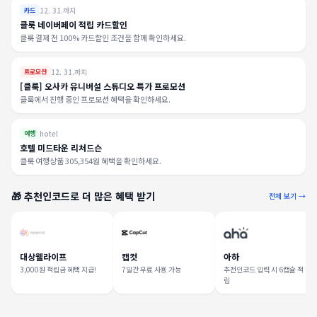
12. 31.까지
카드
클룩 네이버페이 적립 카드할인
클룩 결제 전 100% 카드할인 조건을 함께 확인하세요.
12. 31.까지
프로모션
[클룩] 오사카 유니버설 스튜디오 특가 프로모션
클룩에서 진행 중인 프로모션 혜택을 확인하세요.
hotel
여행
호텔 미드타운 리처드슨
클룩 여행상품 305,354원 혜택을 확인하세요.
🎁 추천인코드로 더 많은 혜택 받기
전체 보기 →
대상웰라이프
캡컷
아하
3,000원 적립금 혜택 지급!
7일간 무료 사용 가능
추천인코드 입력 시 6캡슐 적
립