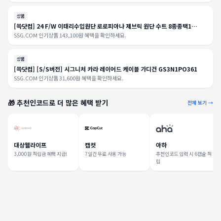
상품
[쓱닷컴] 24 F/W 이태리수입원단 로로피아나 제브릭 원단 수트 8종종택1
PJJ3000BK
SSG.COM 인기상품 143,100원 혜택을 확인하세요.
상품
[쓱닷컴] [S/S버전] 시그니처 카라 레이어드 케이블 가디건 GS3N1PO361
SSG.COM 인기상품 31,600원 혜택을 확인하세요.
🎁 추천인코드로 더 많은 혜택 받기
전체 보기 →
대상웰라이프
캡컷
아하
3,000원 적립금 혜택 지급!
7일간 무료 사용 가능
추천인코드 입력 시 6캡슐 적
립