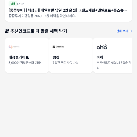
tour
여행
[줌줌투어] [최상급][매일출발 당일 2인 운전] 그랜드캐년+엔텔로프+홀스슈
+파웰호수+웰컴싸인+별
줌줌투어 여행상품 206,192원 혜택을 확인하세요.
🎁 추천인코드로 더 많은 혜택 받기
전체 보기 →
대상웰라이프
캡컷
아하
3,000원 적립금 혜택 지급!
7일간 무료 사용 가능
추천인코드 입력 시 6캡슐 적
립