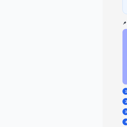

1
2
3
4