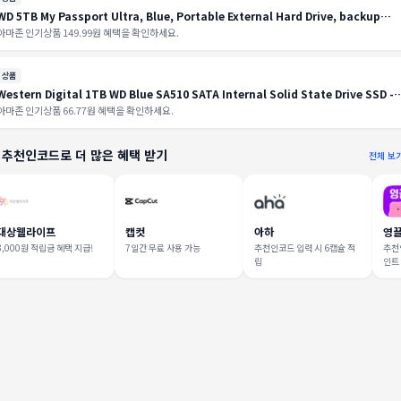
WD 5TB My Passport Ultra, Blue, Portable External Hard Drive, backup
software with defense against ransomware, and password protection,
아마존 인기상품 149.99원 혜택을 확인하세요.
USB-C and USB 3.1 - WDBFTM0050BBL-WESN
상품
Western Digital 1TB WD Blue SA510 SATA Internal Solid State Drive SSD -
SATA III 6 Gb/s, 2.5"/7mm, Up to 560 MB/s - WDS100T3B0A
아마존 인기상품 66.77원 혜택을 확인하세요.
 추천인코드로 더 많은 혜택 받기
전체 보
대상웰라이프
캡컷
아하
영
3,000원 적립금 혜택 지급!
7일간 무료 사용 가능
추천인코드 입력 시 6캡슐 적
추천인
립
인트