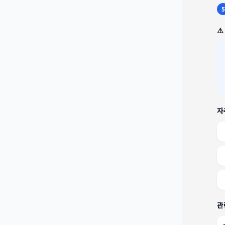
5
⚠
자
관