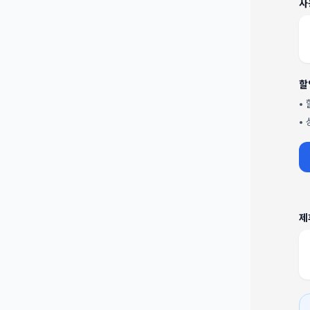
사
할
•
•
제