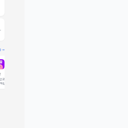
기 →
끌
빔
코드 입력 시 1,000 포
추천인코드 입력 시 2,000 크
 적립
레딧 적립