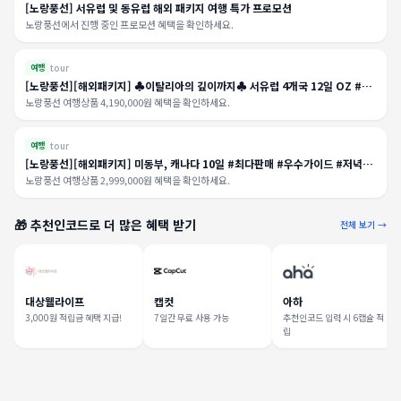
[노랑풍선] 서유럽 및 동유럽 해외 패키지 여행 특가 프로모션
노랑풍선에서 진행 중인 프로모션 혜택을 확인하세요.
tour
여행
[노랑풍선][해외패키지] ♣이탈리아의 깊이까지♣ 서유럽 4개국 12일 OZ #단
한날짜진행 #토스카나 #융프라우 #베르사유 #밀라노아울렛 #나/폼/소
노랑풍선 여행상품 4,190,000원 혜택을 확인하세요.
tour
여행
[노랑풍선][해외패키지] 미동부, 캐나다 10일 #최다판매 #우수가이드 #저녁출
발
노랑풍선 여행상품 2,999,000원 혜택을 확인하세요.
🎁 추천인코드로 더 많은 혜택 받기
전체 보기 →
대상웰라이프
캡컷
아하
3,000원 적립금 혜택 지급!
7일간 무료 사용 가능
추천인코드 입력 시 6캡슐 적
립