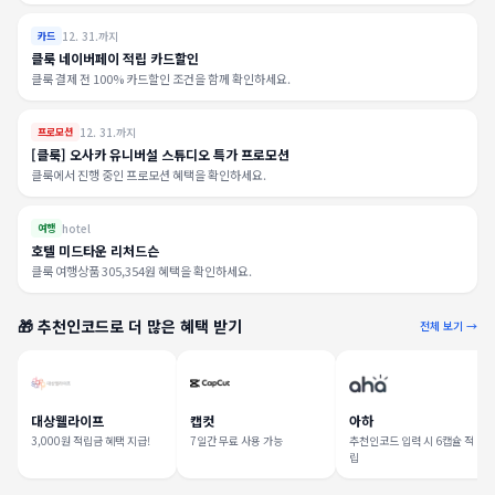
12. 31.까지
카드
클룩 네이버페이 적립 카드할인
클룩 결제 전 100% 카드할인 조건을 함께 확인하세요.
12. 31.까지
프로모션
[클룩] 오사카 유니버설 스튜디오 특가 프로모션
클룩에서 진행 중인 프로모션 혜택을 확인하세요.
hotel
여행
호텔 미드타운 리처드슨
클룩 여행상품 305,354원 혜택을 확인하세요.
🎁 추천인코드로 더 많은 혜택 받기
전체 보기 →
대상웰라이프
캡컷
아하
3,000원 적립금 혜택 지급!
7일간 무료 사용 가능
추천인코드 입력 시 6캡슐 적
립