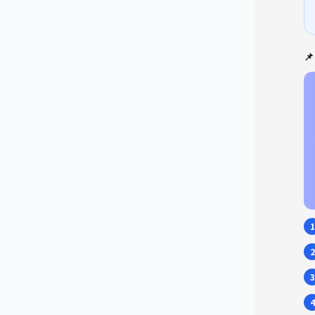

1
2
3
4