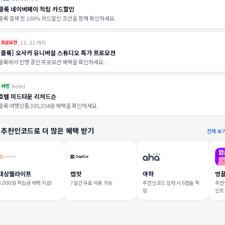
클룩 네이버페이 적립 카드할인
클룩 결제 전 100% 카드할인 조건을 함께 확인하세요.
12. 31.까지
프로모션
[클룩] 오사카 유니버설 스튜디오 특가 프로모션
클룩에서 진행 중인 프로모션 혜택을 확인하세요.
hotel
여행
호텔 미드타운 리처드슨
클룩 여행상품 305,354원 혜택을 확인하세요.
 추천인코드로 더 많은 혜택 받기
전체 보
대상웰라이프
캡컷
아하
영
3,000원 적립금 혜택 지급!
7일간 무료 사용 가능
추천인코드 입력 시 6캡슐 적
추천인
립
인트