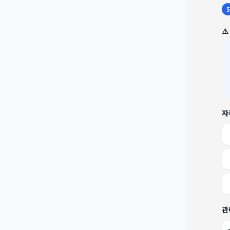
5
⚠
자
관