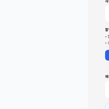
사
할
•
•
제