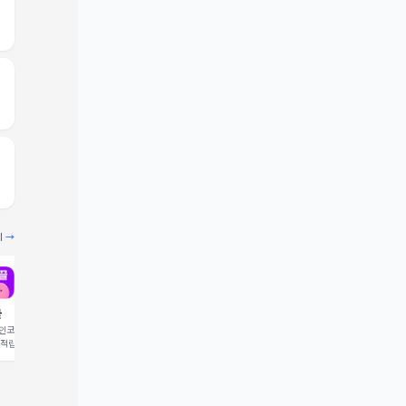
기 →
끌
빔
코드 입력 시 1,000 포
추천인코드 입력 시 2,000 크
 적립
레딧 적립