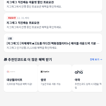
지그재그 직진배송 아울렛 할인 프로모션
지그재그에서 진행 중인 프로모션 혜택을 확인하세요.
12. 31.까지
프로모션
지그재그 직진배송 프로모션
지그재그에서 진행 중인 프로모션 혜택을 확인하세요.
상품
[지그재그] [자체제작🔥][도톰가디건/백화점퀄리티✨] 메이플 라운드넥 기본 무
지 니트 가디건 10 color 겨울/버건디/올리브
지그재그 인기상품 25,120원 혜택을 확인하세요.
🎁 추천인코드로 더 많은 혜택 받기
전체 보기 →
대상웰라이프
캡컷
아하
3,000원 적립금 혜택 지급!
7일간 무료 사용 가능
추천인코드 입력 시 6캡슐 적
립