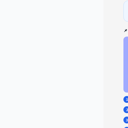

1
2
3