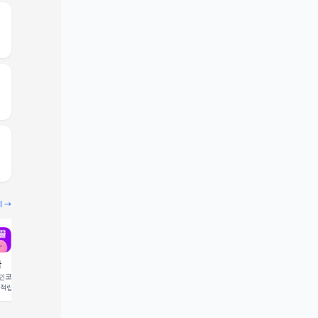
기 →
끌
빔
코드 입력 시 1,000 포
추천인코드 입력 시 2,000 크
 적립
레딧 적립