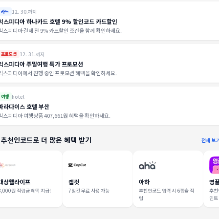
12. 30.까지
카드
익스피디아 하나카드 호텔 9% 할인코드 카드할인
익스피디아 결제 전 9% 카드할인 조건을 함께 확인하세요.
12. 31.까지
프로모션
익스피디아 주말여행 특가 프로모션
익스피디아에서 진행 중인 프로모션 혜택을 확인하세요.
hotel
여행
파라다이스 호텔 부산
익스피디아 여행상품 407,661원 혜택을 확인하세요.
 추천인코드로 더 많은 혜택 받기
전체 보
대상웰라이프
캡컷
아하
영
3,000원 적립금 혜택 지급!
7일간 무료 사용 가능
추천인코드 입력 시 6캡슐 적
추천인
립
인트