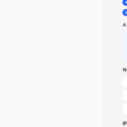
4
5
⚠
자
관