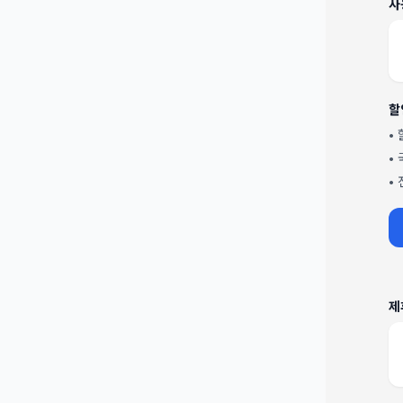
사
할
•
•
•
제