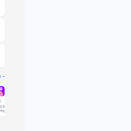
기 →
끌
빔
코드 입력 시 1,000 포
추천인코드 입력 시 2,000 크
 적립
레딧 적립