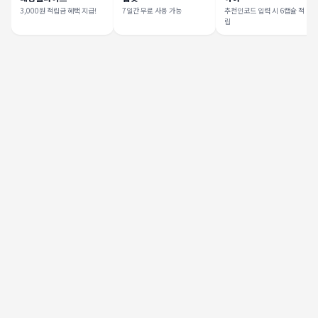
3,000원 적립금 혜택 지급!
7일간 무료 사용 가능
추천인코드 입력 시 6캡슐 적
립