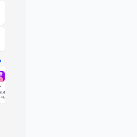
기 →
끌
빔
코드 입력 시 1,000 포
추천인코드 입력 시 2,000 크
 적립
레딧 적립