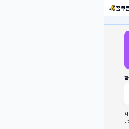
꿀쿠
할
사
•