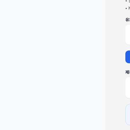
•
•
유
제