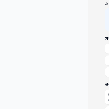
⚠
자
관